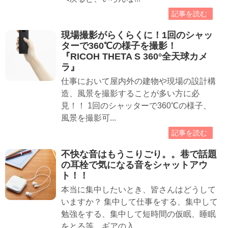
記事を読む
現場撮影がらくらくに！1回のシャッ
ターで360℃の様子を撮影！
『RICOH THETA S 360°全天球カメ
ラ』
仕事において屋内外の建物や現場の設計構
造、風景を撮影することが多い方に必
見！！ 1回のシャッターで360℃の様子、
風景を撮影可...
記事を読む
不快な音はもうこりごり。。巷で話題
の耳栓で気になる音をシャットアウ
ト！！
本当に集中したいとき、皆さんはどうして
いますか？ 集中して仕事をする、集中して
勉強をする、集中して短時間の仮眠、睡眠
をとる等、ギアの入...