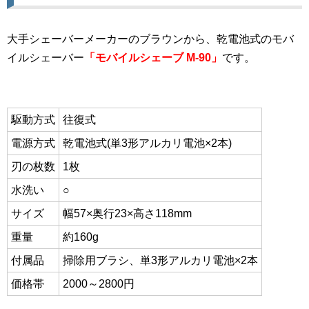
大手シェーバーメーカーのブラウンから、乾電池式のモバ
イルシェーバー
「モバイルシェーブ M-90」
です。
駆動方式
往復式
電源方式
乾電池式(単3形アルカリ電池×2本)
刃の枚数
1枚
水洗い
○
サイズ
幅57×奥行23×高さ118mm
重量
約160g
付属品
掃除用ブラシ、単3形アルカリ電池×2本
価格帯
2000～2800円