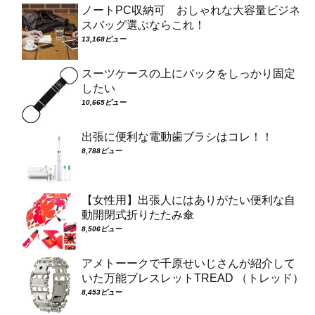
ノートPC収納可 おしゃれな大容量ビジネ
スバッグ選ぶならこれ！
13,168ビュー
スーツケースの上にバックをしっかり固定
したい
10,665ビュー
出張に便利な電動歯ブラシはコレ！！
8,788ビュー
【女性用】出張人にはありがたい便利な自
動開閉式折りたたみ傘
8,506ビュー
アメトーークで千原せいじさんが紹介して
いた万能ブレスレットTREAD （トレッド）
8,453ビュー