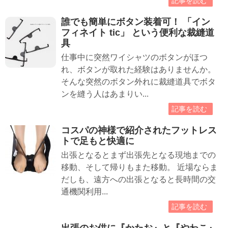
記事を読む
誰でも簡単にボタン装着可！ 「イン
フィネイト tic」 という便利な裁縫道
具
仕事中に突然ワイシャツのボタンがほつ
れ、ボタンが取れた経験はありませんか。
そんな突然のボタン外れに裁縫道具でボタ
ンを縫う人はあまりい...
記事を読む
コスパの神様で紹介されたフットレス
トで足もと快適に
出張となるとまず出張先となる現地までの
移動、そして帰りもまた移動。 近場ならま
だしも、遠方への出張となると長時間の交
通機関利用...
記事を読む