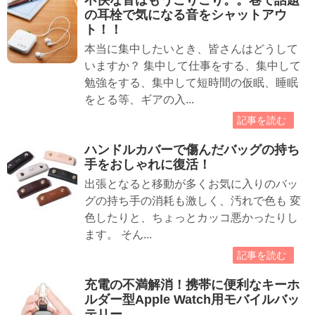
不快な音はもうこりごり。。巷で話題
の耳栓で気になる音をシャットアウ
ト！！
本当に集中したいとき、皆さんはどうして
いますか？ 集中して仕事をする、集中して
勉強をする、集中して短時間の仮眠、睡眠
をとる等、ギアの入...
記事を読む
ハンドルカバーで傷んだバッグの持ち
手をおしゃれに復活！
出張となると移動が多くお気に入りのバッ
グの持ち手の消耗も激しく、汚れで色も 変
色したりと、ちょっとカッコ悪かったりし
ます。 そん...
記事を読む
充電の不満解消！携帯に便利なキーホ
ルダー型Apple Watch用モバイルバッ
テリー