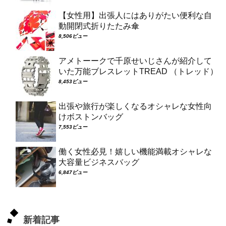
【女性用】出張人にはありがたい便利な自
動開閉式折りたたみ傘
8,506ビュー
アメトーークで千原せいじさんが紹介して
いた万能ブレスレットTREAD （トレッド）
8,453ビュー
出張や旅行が楽しくなるオシャレな女性向
けボストンバッグ
7,553ビュー
働く女性必見！嬉しい機能満載オシャレな
大容量ビジネスバッグ
6,847ビュー
新着記事