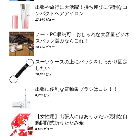
出張や旅行に大活躍！持ち運びに便利なコ
ンパクトヘアアイロン
17,970ビュー
ノートPC収納可 おしゃれな大容量ビジネ
スバッグ選ぶならこれ！
13,168ビュー
スーツケースの上にバックをしっかり固定
したい
10,665ビュー
出張に便利な電動歯ブラシはコレ！！
8,788ビュー
【女性用】出張人にはありがたい便利な自
動開閉式折りたたみ傘
8,506ビュー