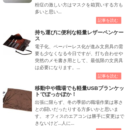
粉症の激しい方はマスクを箱買いする方も
多いと思い...
記事を読む
持ち運びに便利な軽量レザーペンケー
ス
電子化、ペーパーレス化が進み文房具の需
要も少なくなる今日ですが、打ち合わせや
突然のメモ書き用として、最低限の文房具
は必要になります。...
記事を読む
移動中や職場でも軽量USBブランケッ
トでぽっかぽか！
出張に限らず、冬の季節の職場作業は寒さ
との闘いだったりする方多いかと思いま
す。 オフィスのエアコンは勝手に変更はで
きないけど...人に...