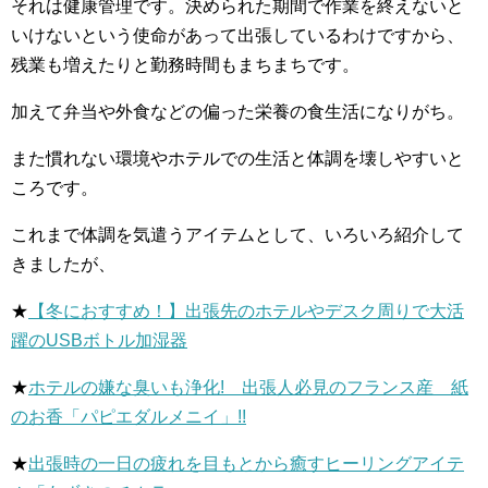
それは健康管理です。決められた期間で作業を終えないと
いけないという使命があって出張しているわけですから、
残業も増えたりと勤務時間もまちまちです。
加えて弁当や外食などの偏った栄養の食生活になりがち。
また慣れない環境やホテルでの生活と体調を壊しやすいと
ころです。
これまで体調を気遣うアイテムとして、いろいろ紹介して
きましたが、
★
【冬におすすめ！】出張先のホテルやデスク周りで大活
躍のUSBボトル加湿器
★
ホテルの嫌な臭いも浄化! 出張人必見のフランス産 紙
のお香「パピエダルメニイ」!!
★
出張時の一日の疲れを目もとから癒すヒーリングアイテ