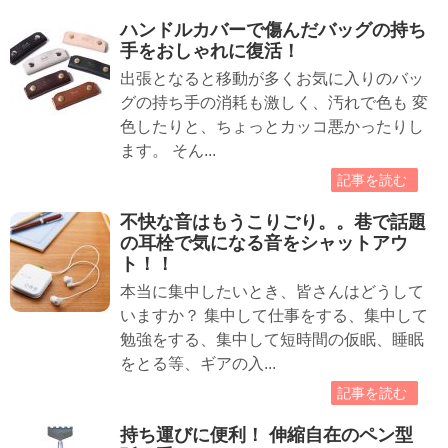
ハンドルカバーで傷んだバッグの持ち
手をおしゃれに復活！
出張となると移動が多くお気に入りのバッ
グの持ち手の消耗も激しく、汚れで色も 変
色したりと、ちょっとカッコ悪かったりし
ます。 そん...
記事を読む
不快な音はもうこりごり。。巷で話題
の耳栓で気になる音をシャットアウ
ト！！
本当に集中したいとき、皆さんはどうして
いますか？ 集中して仕事をする、集中して
勉強をする、集中して短時間の仮眠、睡眠
をとる等、ギアの入...
記事を読む
持ち運びに便利！ 伸縮自在のペン型