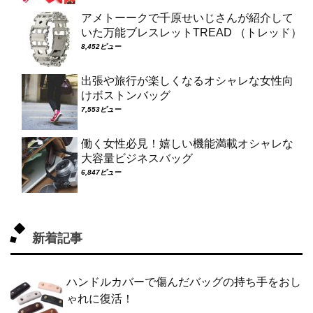
アメトーークで千原せいじさんが紹介して
いた万能ブレスレットTREAD （トレッド）
8,452ビュー
出張や旅行が楽しくなるオシャレな女性向
けボストンバッグ
7,553ビュー
働く女性必見！嬉しい機能満載オシャレな
大容量ビジネスバッグ
6,847ビュー
新着記事
ハンドルカバーで傷んだバッグの持ち手をおし
ゃれに復活！